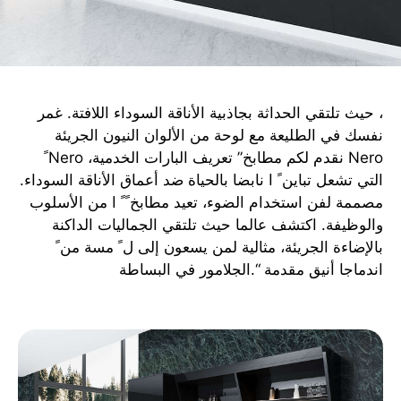
، حیث تلتقي الحداثة بجاذبیة الأناقة السوداء اللافتة. غمر
نفسك في الطلیعة مع لوحة من الألوان النیون الجریئة
Nero نقدم لكم مطابخ” تعریف البارات الخدمیة، Nero ً
التي تشعل تباین ً ا نابضا بالحیاة ضد أعماق الأناقة السوداء.
مصممة لفن استخدام الضوء، تعید مطابخ ً ً ا من الأسلوب
والوظیفة. اكتشف عالما حیث تلتقي الجمالیات الداكنة
بالإضاءة الجریئة، مثالیة لمن یسعون إلى ل ً مسة من ً
اندماجا أنیق مقدمة “.الجلامور في البساطة